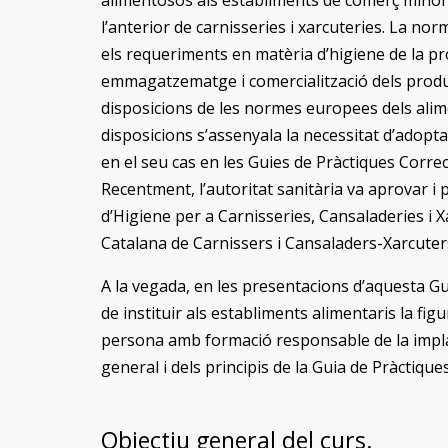
alimentosos als establiments de comerç minori
l’anterior de carnisseries i xarcuteries. La nor
els requeriments en matèria d’higiene de la pr
emmagatzematge i comercialització dels produ
disposicions de les normes europees dels alim
disposicions s’assenyala la necessitat d’adop
en el seu cas en les Guies de Pràctiques Correc
Recentment, l’autoritat sanitària va aprovar i 
d’Higiene per a Carnisseries, Cansaladeries i
Catalana de Carnissers i Cansaladers-Xarcuter
A la vegada, en les presentacions d’aquesta Gui
de instituir als establiments alimentaris la fi
persona amb formació responsable de la impla
general i dels principis de la Guia de Pràctique
Objectiu general del curs.