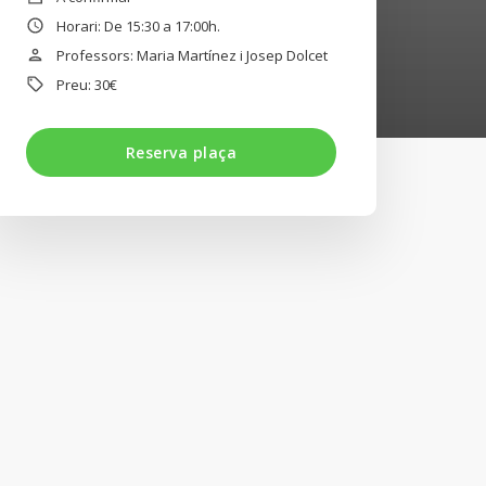
manipuladors / treballadors
Horari: De 15:30 a 17:00h.
Cont
Has ob
Recorda'm l'usuari
Professors: Maria Martínez i Josep Dolcet
Preu: 30€
Recorda'm l'usuari
Has ob
Reserva plaça