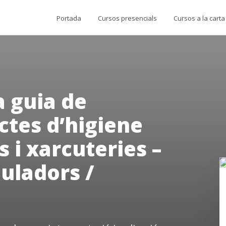
Portada
Cursos presencials
Cursos a la carta
a guia de
ctes d’higiene
s i xarcuteries –
uladors /